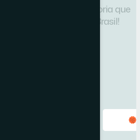
Faça parte da consultoria que
mais cresce em todo Brasil!
Fale com um especialista
São mais de
500
clientes atendidos