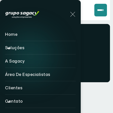
Home
ISO 9001
Soluções
Home
Soluções
A Sagacy
Área De Especialistas
Clientes
Contato
I
S
O
9
0
0
1